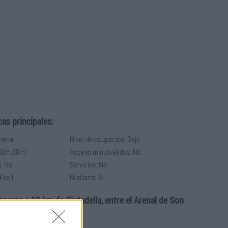
cas principales:
Arena
Nivel de ocupación: Bajo
(60m,80m)
Acceso minusválidos: No
: No
Servicios: No
Fácil
Nudismo: Si
enorca a 13 km de Ciutadella, entre el Arenal de Son
pie.