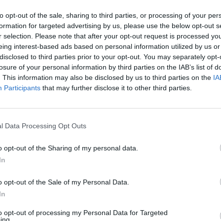
 no se olviden de llevar agua para pasar el día.
to opt-out of the sale, sharing to third parties, or processing of your per
formation for targeted advertising by us, please use the below opt-out s
r selection. Please note that after your opt-out request is processed y
eing interest-based ads based on personal information utilized by us or
disclosed to third parties prior to your opt-out. You may separately opt-
losure of your personal information by third parties on the IAB’s list of
. This information may also be disclosed by us to third parties on the
IA
Participants
that may further disclose it to other third parties.
l Data Processing Opt Outs
o opt-out of the Sharing of my personal data.
In
o opt-out of the Sale of my Personal Data.
In
a el Arenal de Son Saura o hacía Cala Turqueta. Recomendamos aparcar e
to opt-out of processing my Personal Data for Targeted
 mar desde la playa de Son Saura verán un sendero a la izquierda, p
ing.