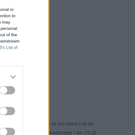
sonal or
ection to
ou may
 personal
out of the
 downstream
B’s List of
n el aparcamiento gratuito de Son Saura o en las
or él deberán caminar aproximadamente 1 km (15-20