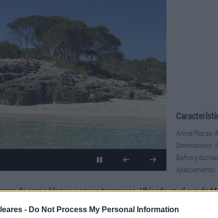
Característi
Arena/Rocas: 
Dimensiones: 
Baños y duchas
Aparcamiento: 
virgen de arena blanca y aguas turquesas. Ubicada en el sur de M
arino es escasa, podrán alejarse bastante de la orilla haciendo 
leares -
Do Not Process My Personal Information