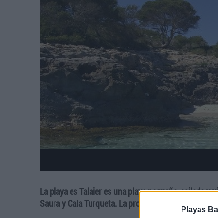
La playa es Talaier es una playa pequeña, asilada y 
Saura y Cala Turqueta. La profundidad del subsuelo m
Playas Ba