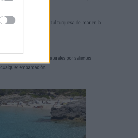
impresionantes, el color azul turquesa del mar en la
 está protegida en sus laterales por salientes
a cualquier embarcación.