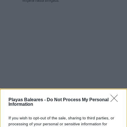
La playa está muy expuesta al oleaje,
Playas Baleares -
Do Not Process My Personal
sobretodo a los vientos del componente sur.
Information
Por tanto, únicamente recomendamos visitar la
cala los días de buena mar y brisa moderada (o
If you wish to opt-out of the sale, sharing to third parties, or
cuando sopla viento del norte), de lo contrario
processing of your personal or sensitive information for