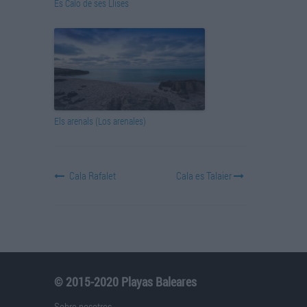
Es Caló de ses Llises
Els arenals (Los arenales)
Cala Rafalet
Cala es Talaier
© 2015-2020 Playas Baleares
Sobre nosotros