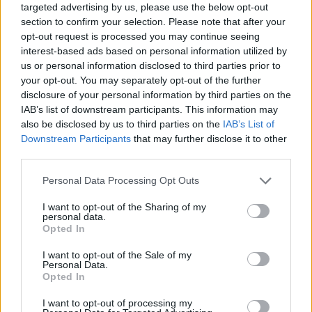
encontrarán un oleaje importante.
targeted advertising by us, please use the below opt-out
section to confirm your selection. Please note that after your
La playa no dispone de ningún tipo de servicio,
opt-out request is processed you may continue seeing
interest-based ads based on personal information utilized by
así que no se olviden de llevar agua suficiente
us or personal information disclosed to third parties prior to
para pasar el día.
your opt-out. You may separately opt-out of the further
disclosure of your personal information by third parties on the
Una vez en la playa, cuando se recuperen de la
IAB’s list of downstream participants. This information may
caminata inicial, recomendamos la visita a la
also be disclosed by us to third parties on the
IAB’s List of
playa vecina, Cala Fustam que se encuentra a
Downstream Participants
that may further disclose it to other
menos de 10 minutos de distancia. Cala
third parties.
Fustam es la cala más remota de Menorca, y si
Personal Data Processing Opt Outs
llegan a primera hora de la mañana podrán
disfrutarla sin compañía.
I want to opt-out of the Sharing of my
personal data.
Opted In
Para resumir, los puntos fuertes de la playa son
su nivel bajo de ocupación y su entorno virgen y
I want to opt-out of the Sale of my
Personal Data.
paradisiaco, por el contrario, los inconvenientes
Opted In
son el complicado acceso a la playa (1-1:30h
de camino) y la exposición al viento que
I want to opt-out of processing my