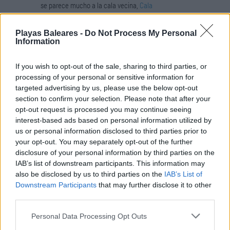
se parece mucho a la cala vecina,
Cala
Esmeralda
.
Playas Baleares -
Do Not Process My Personal
Es una playa resguardada del viento, protegida
Information
entre rocas de mediana altura a sus laterales.
Su zona arenosa colinda con el azul turquesa
If you wish to opt-out of the sale, sharing to third parties, or
processing of your personal or sensitive information for
de sus aguas. Es una playa muy ancha (100m),
targeted advertising by us, please use the below opt-out
y en la parte posterior de la cala, hay terrazas
section to confirm your selection. Please note that after your
recubiertas de arena con sombrillas y
opt-out request is processed you may continue seeing
hamacas. Si se asienta en esta zona deberá
interest-based ads based on personal information utilized by
caminar un par de minutos hasta llegar al agua.
us or personal information disclosed to third parties prior to
your opt-out. You may separately opt-out of the further
Desde la playa, no divisarán el mar abierto al
disclosure of your personal information by third parties on the
IAB’s list of downstream participants. This information may
horizonte, ya que la playa queda cerrada por
also be disclosed by us to third parties on the
IAB’s List of
delante por pequeñas formaciones rocosas que
Downstream Participants
that may further disclose it to other
la protegen, y entran tierra adentro originando
third parties.
la cala. Esto convierte a Cala d’Or en una de las
calas más acogedoras de la urbanización. Su
Personal Data Processing Opt Outs
suave oleaje, la convierte en una playa ideal