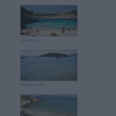
Caló d’es Burgit
Playa de Sant Elm