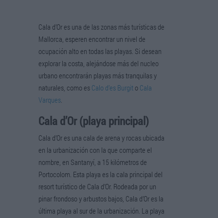
Cala d’Or es una de las zonas más turísticas de
Mallorca, esperen encontrar un nivel de
ocupación alto en todas las playas. Si desean
explorar la costa, alejándose más del nucleo
urbano encontrarán playas más tranquilas y
naturales, como es
Calo d’es Burgit
o
Cala
Varques
.
Cala d’Or (playa principal)
Cala d’Or es una cala de arena y rocas ubicada
en la urbanización con la que comparte el
nombre, en Santanyí, a 15 kilómetros de
Portocolom. Esta playa es la cala principal del
resort turístico de Cala d’Or. Rodeada por un
pinar frondoso y arbustos bajos, Cala d’Or es la
última playa al sur de la urbanización. La playa