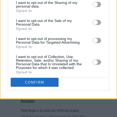
I want to opt-out of the Sharing of my
para que jueguen los más pequeños de la
personal data.
Opted In
familia.
I want to opt-out of the Sale of my
Al estar rodeada de chalets y hoteles, el nivel
Personal Data.
Opted In
de ocupación de la playa es bastante alto. Sin
embargo, la playa mantiene un entorno natural
I want to opt-out of processing my
Personal Data for Targeted Advertising.
gracias a la frondosidad del pinar cercano, que
Opted In
esconde las construcciones próximas.
I want to opt-out of Collection, Use,
Servicios:
Retention, Sale, and/or Sharing of my
Personal Data that Is Unrelated with the
Purposes for which it was collected.
Esta playa turística dispone de todos los
Opted In
servicios, baños y duchas, hamacas y
CONFIRM
sombrillas para alquilar, e incluso un bar a pie
de playa en la parte posterior de la cala.
Acceso:
Para llegar a la cala con vehículo propio,
conduzca hasta la urbanización de Cala d’Or.