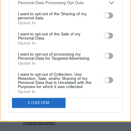
por el oleaje característico de la zona.
Personal Data Processing Opt Outs
I want to opt-out of the Sharing of my
Acceso:
personal data.
Opted In
Lo más sencillo es llegar a esta playa por mar.
El acceso por tierra, no es sencillo. Y
I want to opt-out of the Sale of my
Personal Data.
únicamente recomendamos la playa a aquellos
Opted In
que estén preparados para realizar una camino
de montaña de unos 4km, de poco más de una
I want to opt-out of processing my
Personal Data for Targeted Advertising.
hora.
Opted In
El estacionamiento de la playa, donde empieza
I want to opt-out of Collection, Use,
Retention, Sale, and/or Sharing of my
el sendero de montaña, está ubicado en la
Personal Data that Is Unrelated with the
Purposes for which it was collected.
calle homónima de «Cala d’Egos» muy cerca
Opted In
del club de vela del puerto de Andratx. Aparque
el vehículo al final de la calle, donde podrá ver
CONFIRM
el comienzo del camino.
Embarcaciones: