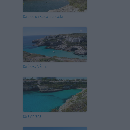
Caló de sa Barca Trencada
Caló des Màrmol
Cala Antena