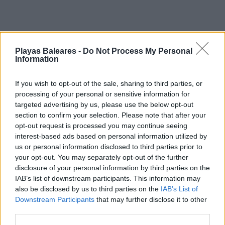
Playas Baleares -
Do Not Process My Personal
Information
If you wish to opt-out of the sale, sharing to third parties, or
processing of your personal or sensitive information for
targeted advertising by us, please use the below opt-out
section to confirm your selection. Please note that after your
opt-out request is processed you may continue seeing
interest-based ads based on personal information utilized by
La playa se encuentra rodeada de un pinar,
us or personal information disclosed to third parties prior to
mayoritariamente compuesto de arbustos
your opt-out. You may separately opt-out of the further
bajos. El subsuelo marino presenta una
disclosure of your personal information by third parties on the
profundidad importante. Recomendamos esta
IAB’s list of downstream participants. This information may
also be disclosed by us to third parties on the
IAB’s List of
playa a personas en forma, que les guste nadar
Downstream Participants
that may further disclose it to other
y bucear. Si nadan siguiendo la costa a ambos
third parties.
lados, podrán encontrar varias cuevas carvadas